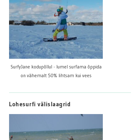
SurfyJane kodupõllul - lumel surfama õppida
on vähemalt 50% lihtsam kui vees
Lohesurfi välislaagrid