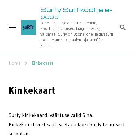
Surfy Surfikool ja e-
pood
Lohe, tiib, purjelaud, sup. Trennid,
koolitused, üritused, laagrid Eestis ja
välismaal. Surfy on Ozone lohe- ja tiivasurfi
toodete ametlik maaletooja ja müüja
Eestis.
Home
Kinkekaart
Kinkekaart
Surfy kinkekaardi väärtuse valid Sina.
Kinkekaardi eest saab soetada kõiki Surfy teenuseid
ja tooteid.