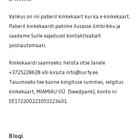
Valikus on nii paberil kinkekaart kui ka e-kinkekaart.
Paberil kinkekaardi pakime ilusasse ümbrikku ja
saadame Sulle vajadusel kontaktivabalt
postiautomaati.
Kinkekaardi saamiseks: helista otse Janele
+3725228628 või kirjuta info@surfy.ee.
Tasumiseks tee kanne kingituse summas, selgitus
kinkekaart, MIAMIAU OÜ (Swedpank), konto nr
EE172200221051123401.
Blogi