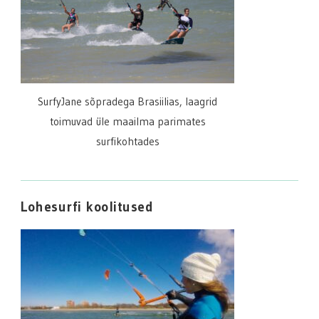
SurfyJane sõpradega Brasiilias, laagrid
toimuvad üle maailma parimates
surfikohtades
Lohesurfi koolitused