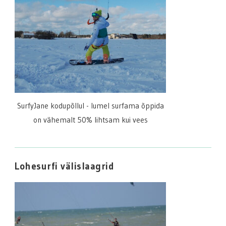
SurfyJane kodupõllul - lumel surfama õppida
on vähemalt 50% lihtsam kui vees
Lohesurfi välislaagrid