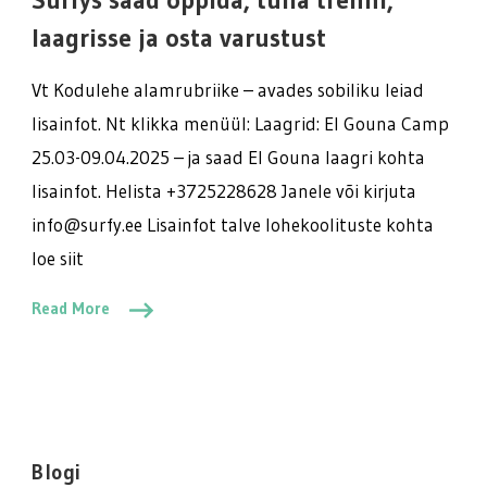
tulla
trenni,
laagrisse ja osta varustust
laagrisse
ja
Vt Kodulehe alamrubriike – avades sobiliku leiad
osta
lisainfot. Nt klikka menüül: Laagrid: El Gouna Camp
varustust
25.03-09.04.2025 – ja saad El Gouna laagri kohta
lisainfot. Helista +3725228628 Janele või kirjuta
info@surfy.ee Lisainfot talve lohekoolituste kohta
loe siit
Read More
Blogi