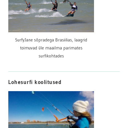
SurfyJane sõpradega Brasiilias, laagrid
toimuvad üle maailma parimates
surfikohtades
Lohesurfi koolitused