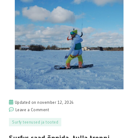
Updated on
november 12, 2024
on
Leave a Comment
Surfys
Surfy teenused ja tooted
saad
õppida,
Surfys saad õppida, tulla trenni,