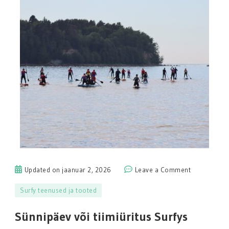
on
Updated on
jaanuar 2, 2026
Leave a Comment
Sünnipäev
Surfy teenused ja tooted
või
tiimiüritus
Sünnipäev või tiimiüritus Surfys
Surfys