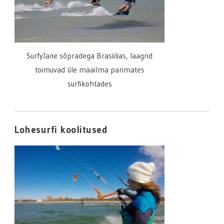
SurfyJane sõpradega Brasiilias, laagrid
toimuvad üle maailma parimates
surfikohtades
Lohesurfi koolitused