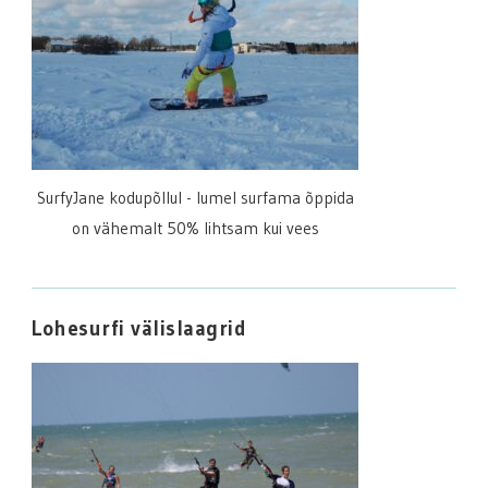
SurfyJane kodupõllul - lumel surfama õppida
on vähemalt 50% lihtsam kui vees
Lohesurfi välislaagrid