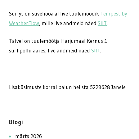
Surfys on suvehooajal live tuulemõõdik
Tempest by
WeatherFlow
, mille live andmeid näed
SIIT
.
Talvel on tuulemõõtja Harjumaal Kernus 1
surfipõllu ääres, live andmeid näed
SIIT
.
Lisaküsimuste korral palun helista 5228628 Janele.
Blogi
märts 2026