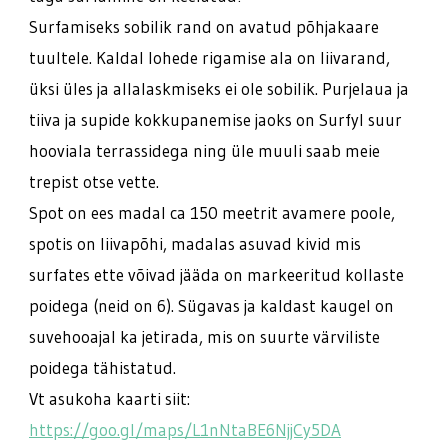
Surfamiseks sobilik rand on avatud põhjakaare
tuultele. Kaldal lohede rigamise ala on liivarand,
üksi üles ja allalaskmiseks ei ole sobilik. Purjelaua ja
tiiva ja supide kokkupanemise jaoks on Surfyl suur
hooviala terrassidega ning üle muuli saab meie
trepist otse vette.
Spot on ees madal ca 150 meetrit avamere poole,
spotis on liivapõhi, madalas asuvad kivid mis
surfates ette võivad jääda on markeeritud kollaste
poidega (neid on 6). Sügavas ja kaldast kaugel on
suvehooajal ka jetirada, mis on suurte värviliste
poidega tähistatud.
Vt asukoha kaarti siit:
https://goo.gl/maps/L1nNtaBE6NjjCy5DA