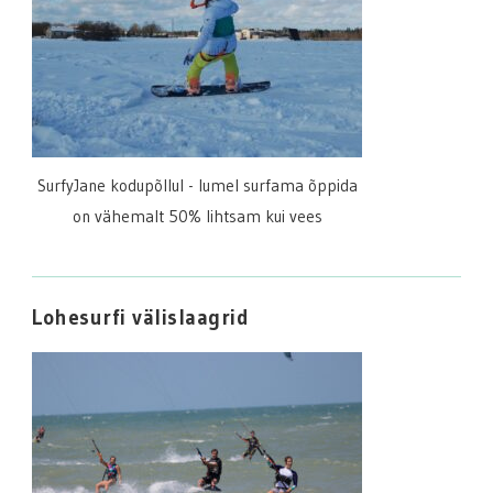
SurfyJane kodupõllul - lumel surfama õppida
on vähemalt 50% lihtsam kui vees
Lohesurfi välislaagrid