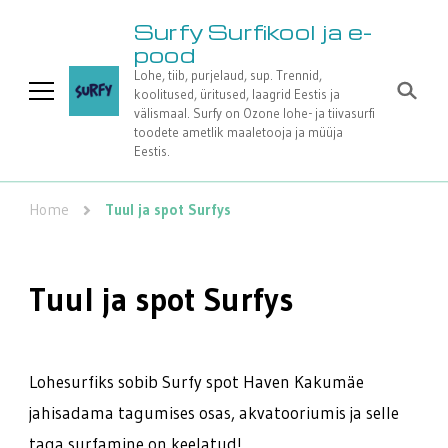
Surfy Surfikool ja e-
pood
Lohe, tiib, purjelaud, sup. Trennid,
koolitused, üritused, laagrid Eestis ja
välismaal. Surfy on Ozone lohe- ja tiivasurfi
toodete ametlik maaletooja ja müüja
Eestis.
Home
Tuul ja spot Surfys
Tuul ja spot Surfys
Lohesurfiks sobib Surfy spot Haven Kakumäe
jahisadama tagumises osas, akvatooriumis ja selle
taga surfamine on keelatud!