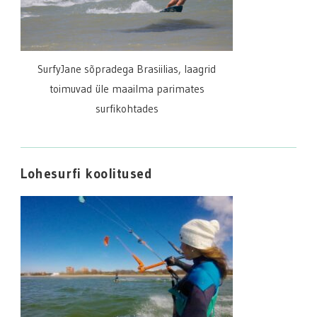
SurfyJane sõpradega Brasiilias, laagrid
toimuvad üle maailma parimates
surfikohtades
Lohesurfi koolitused