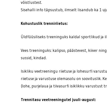
võistlustest.
Sisehalli info täpsustub, ilmselt lisandub ka 1 u
Kohustuslik trenniriietus:
Üldfüüsiliseks treeninguks kaldal sportlikud ja i
Vees treeninguks: kalipso, päästevest, kiiver ni
sussid, kindad.
Isikliku veetreeningu riietuse ja lohesurfi varus
riietuse ja varustuse olemasolu on soovituslik. K
(lohe, purjelaua ja tiivasurfi isiklikku varustust tr
Trennitasu veetreeningutel juuli-august: