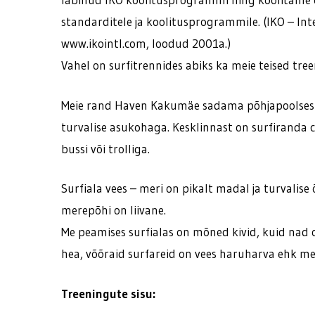
standarditele ja koolitusprogrammile. (IKO – In
www.ikointl.com, loodud 2001a.)
Vahel on surfitrennides abiks ka meie teised tree
Meie rand Haven Kakumäe sadama põhjapoolses o
turvalise asukohaga. Kesklinnast on surfiranda ca
bussi või trolliga.
Surfiala vees – meri on pikalt madal ja turvalis
merepõhi on liivane.
Me peamises surfialas on mõned kivid, kuid nad o
hea, võõraid surfareid on vees haruharva ehk mei
Treeningute sisu: