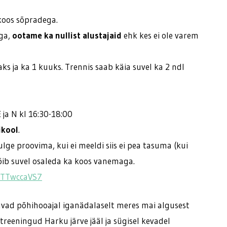
 koos sõpradega.
aga,
ootame ka nullist alustajaid
ehk kes ei ole varem
ks ja ka 1 kuuks. Trennis saab käia suvel ka 2 ndl
 ja N kl 16:30-18:00
ikool
.
ulge proovima, kui ei meeldi siis ei pea tasuma (kui
 võib suvel osaleda ka koos vanemaga.
FTTwccaVS7
uvad põhihooajal iganädalaselt meres mai algusest
reeningud Harku järve jääl ja sügisel kevadel