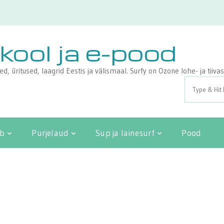
ikool ja e-pood
sed, üritused, laagrid Eestis ja välismaal. Surfy on Ozone lohe- ja tii
Search
for:
ib
Purjelaud
Sup ja lainesurf
Pood