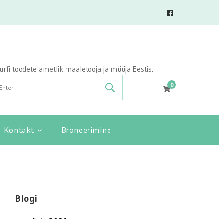
vasurfi toodete ametlik maaletooja ja müüja Eestis.
0
Kontakt
Broneerimine
Blogi