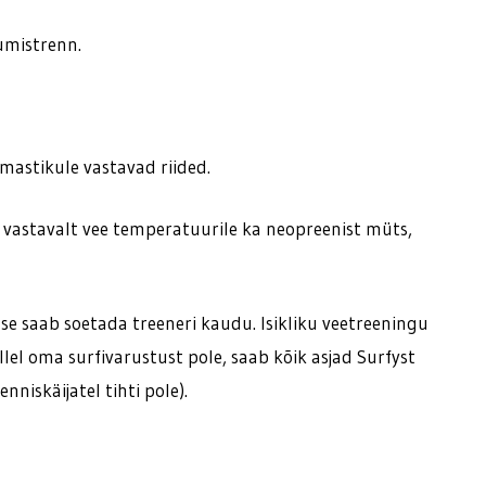
jumistrenn.
lmastikule vastavad riided.
ng vastavalt vee temperatuurile ka neopreenist müts,
tuse saab soetada treeneri kaudu. Isikliku veetreeningu
ellel oma surfivarustust pole, saab kõik asjad Surfyst
enniskäijatel tihti pole).