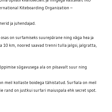
ternational Kiteboarding Organization –
nerid ja juhendajad.
sas on surfamiseks suurepärane ning väga hea ja
 10 km, noored saavad trenni tulla jalgsi, jalgratta,
e õppimise sügavusega ala on piisavalt suur ning
n meil kollaste boidega tähistatud. Surfiala on meil
e rand on justkui surfari maiuspala ehk secret spot.