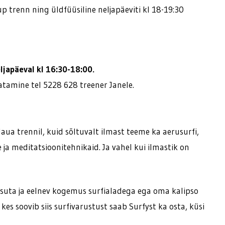
up trenn ning üldfüüsiline neljapäeviti kl 18-19:30
ljapäeval kl 16:30-18:00.
eatamine tel 5228 628 treener Janele.
laua trennil, kuid sõltuvalt ilmast teeme ka aerusurfi,
 ja meditatsioonitehnikaid. Ja vahel kui ilmastik on
tasuta ja eelnev kogemus surfialadega ega oma kalipso
kes soovib siis surfivarustust saab Surfyst ka osta, küsi