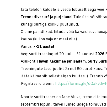
Jäta telefon kaldale ja veeda lõbusalt aega vees
Trenn:
tiivasurf ja purjelaud
. Tule üksi või sõbr
kunagi surfiga kokku puutunud.
Oleme paindlikud: liituda võib ka vaid suvehooaja
kaupa (kui on vaja nt maal olla).
Vanus:
7-11 aastat
Aeg: surfi treeningud 20 juuli – 31 august
2026
E
Asukoht:
Haven Kakumäe jahisadam, Surfy Surf
Treeningute tasu: juulist 2x ndl 80 eurot kuus. T
jääte käima siis sellest algab kuutasu). Trennis
Registreeru trenni:
https://forms.gle/dQakyQw
Noorte surfitreener on Jane Aluve, trennid toim
septembri lõpuni, talvel lumeoludega toimuvad t