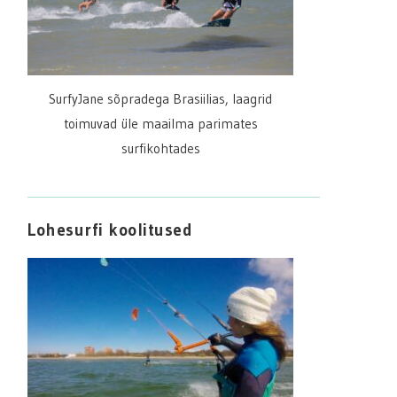
SurfyJane sõpradega Brasiilias, laagrid
toimuvad üle maailma parimates
surfikohtades
Lohesurfi koolitused