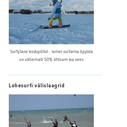
SurfyJane kodupõllul - lumel surfama õppida
on vähemalt 50% lihtsam kui vees
Lohesurfi välislaagrid