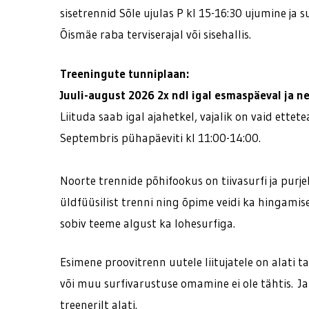
sisetrennid Sõle ujulas P kl 15-16:30 ujumine ja s
Õismäe raba terviserajal või sisehallis.
Treeningute tunniplaan:
Juuli-august 2026 2x ndl igal esmaspäeval ja ne
Liituda saab igal ajahetkel, vajalik on vaid ettet
Septembris pühapäeviti kl 11:00-14:00.
Noorte trennide põhifookus on tiivasurfi ja purje
üldfüüsilist trenni ning õpime veidi ka hingamise
sobiv teeme algust ka lohesurfiga.
Esimene proovitrenn uutele liitujatele on alati 
või muu surfivarustuse omamine ei ole tähtis. Ja 
treenerilt alati.