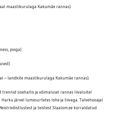
a maal maastikurulaga Kakumäe rannas)
ness, jooga)
used)
maal – landkite maastikurulaga Kakumäe rannas).
ennid sisehallis ja võimalusel rannas liivaluitel
arku järvel lumesurfates lohe ja tiivaga. Talvehooajal
Meistrivõistlustest ja teistest Slaalom.ee korraldatud