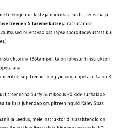
vne töökogemus laste ja noorukite surfitreenerina ja
ise treeneri 5 taseme kutse
ja ratsutamise
valitsused hüvitavad osa lapse sporditegevustest kui
es.)
nstruktorina töötamisel, ta on lohesurfi instruktori
 õpetajana.
meeritud sup treener ning yin jooga õpetaja. Ta on 3
rfitreenerina Surfy Surfikoolis kõikide surfialade
a tallis ja juhendab grupitreeninguid Kalev Spas.
anis ja Leedus, meie instruktorid ja assistendid on
a õpilasi kvaliteetselt ja hingega vastavalt IKO