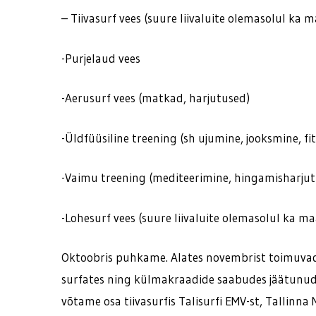
– Tiivasurf vees (suure liivaluite olemasolul k
-Purjelaud vees
-Aerusurf vees (matkad, harjutused)
-Üldfüüsiline treening (sh ujumine, jooksmine, fit
-Vaimu treening (mediteerimine, hingamisharjut
-Lohesurf vees (suure liivaluite olemasolul ka 
Oktoobris puhkame. Alates novembrist toimuvad tr
surfates ning külmakraadide saabudes jäätunud H
võtame osa tiivasurfis Talisurfi EMV-st, Tallinna 