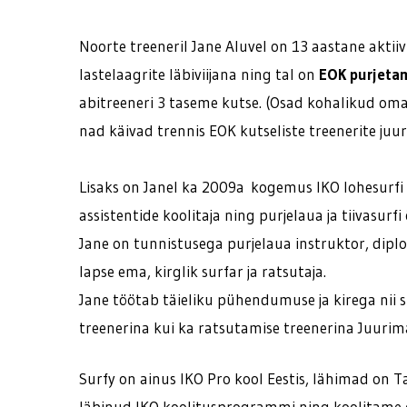
Noorte treeneril Jane Aluvel on 13 aastane aktii
lastelaagrite läbiviijana ning tal on
EOK purjetam
abitreeneri 3 taseme kutse. (Osad kohalikud oma
nad käivad trennis EOK kutseliste treenerite juur
Lisaks on Janel ka 2009a kogemus IKO lohesurfi i
assistentide koolitaja ning purjelaua ja tiivasurfi
Jane on tunnistusega purjelaua instruktor, diplo
lapse ema, kirglik surfar ja ratsutaja.
Jane töötab täieliku pühendumuse ja kirega nii su
treenerina kui ka ratsutamise treenerina Juurima
Surfy on ainus IKO Pro kool Eestis, lähimad on Ta
läbinud IKO koolitusprogrammi ning koolitame om