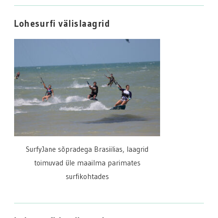
Lohesurfi välislaagrid
SurfyJane sõpradega Brasiilias, laagrid
toimuvad üle maailma parimates
surfikohtades