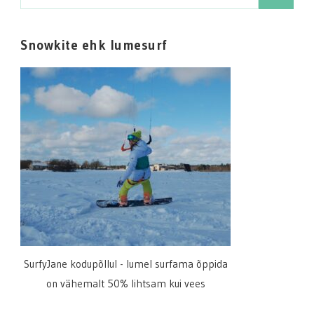
for:
Snowkite ehk lumesurf
SurfyJane kodupõllul - lumel surfama õppida
on vähemalt 50% lihtsam kui vees