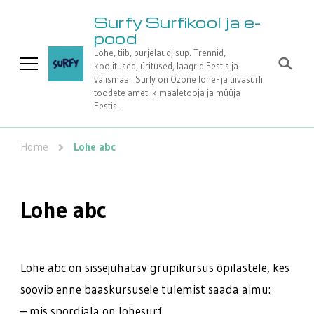
Surfy Surfikool ja e-
pood
Lohe, tiib, purjelaud, sup. Trennid,
koolitused, üritused, laagrid Eestis ja
välismaal. Surfy on Ozone lohe- ja tiivasurfi
toodete ametlik maaletooja ja müüja
Eestis.
Home
Lohe abc
Lohe abc
Lohe abc on sissejuhatav grupikursus õpilastele, kes
soovib enne baaskursusele tulemist saada aimu:
– mis spordiala on lohesurf,