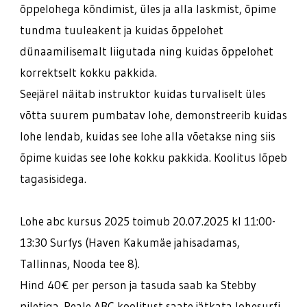
õppelohega kõndimist, üles ja alla laskmist, õpime
tundma tuuleakent ja kuidas õppelohet
dünaamilisemalt liigutada ning kuidas õppelohet
korrektselt kokku pakkida.
Seejärel näitab instruktor kuidas turvaliselt üles
võtta suurem pumbatav lohe, demonstreerib kuidas
lohe lendab, kuidas see lohe alla võetakse ning siis
õpime kuidas see lohe kokku pakkida. Koolitus lõpeb
tagasisidega.
Lohe abc kursus 2025 toimub 20.07.2025 kl 11:00-
13:30 Surfys (Haven Kakumäe jahisadamas,
Tallinnas, Nooda tee 8).
Hind 40€ per person ja tasuda saab ka Stebby
piletiga. Peale ABC koolitust saate jätkata lohesurfi