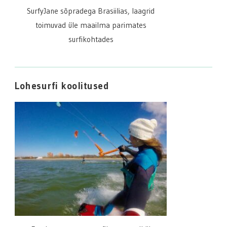
SurfyJane sõpradega Brasiilias, laagrid
toimuvad üle maailma parimates
surfikohtades
Lohesurfi koolitused