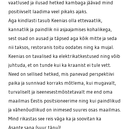
vaatlused ja ilusad hetked kambaga jäävad mind
positiivselt laadima veel pikaks ajaks.
Aga kindlasti tasub Keenias olla ettevaatlik,
kannatlik ja paindlik nii asjaajamises kohalikega,
sest osad on ausad ja täpsed aga kõik mitte ja seda
nii taksos, restoranis toitu oodates ning ka mujal.
Keenias on tavalised ka elektrikatkestused ning võib
juhtuda, et on tunde kui ka kraanist ei tule vett.
Need on sellised hetked, mis panevad perspektiivi
paika ja sunnivad korraks mõtlema, kui mugavalt,
turvaliselt ja iseenesestmõistetavalt me end oma
maailmas Eestis positsioneerime ning kui paindlikud
ja vähenõudlikud on inimesed suures osas maailmas.
Mind rikastas see reis väga ka ja soovitan ka
Asante sana (suur tänu)!