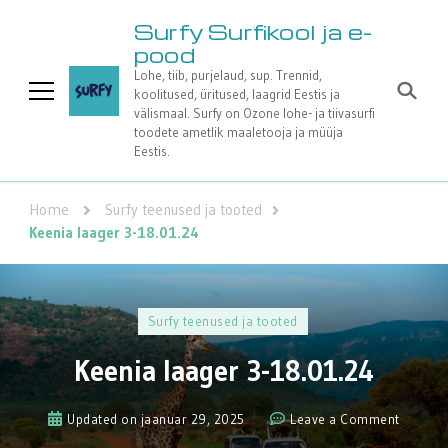
Surfy Surfikool ja e-
pood
Lohe, tiib, purjelaud, sup. Trennid,
koolitused, üritused, laagrid Eestis ja
välismaal. Surfy on Ozone lohe- ja tiivasurfi
toodete ametlik maaletooja ja müüja
Eestis.
Home
Surfy teenused ja tooted
Keenia laager 3-18.01.24
Surfy teenused ja tooted
Keenia laager 3-18.01.24
on
Updated on
jaanuar 29, 2025
Leave a Comment
Keenia