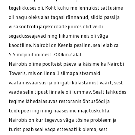
tegelikkuses oli. Koht kuhu me lennukist sattusime
oli nagu oleks ajas tagasi rännanud, sildid passi ja
viisakontrolli järjekordade juures olid veidi
segadusseajavad ning liikumine neis oli väga
kaootiline. Nairobi on Keenia pealinn, seal elab ca
5,5 miljonit inimest 700km2 alal.
Nairobis olime poolteist päeva ja käisime ka Nairobi
Toweris, mis on linna 1 silmapaistvamaid
vaatamisväärsusi ja oli igati külastamist väärt, sest
vaade selle tipust linnale oli lummav. Sealt lahkudes
tegime lähedalasuvas restoranis õhtusöögi ja
toidupoe ringi ning naasesime majutuskohta.
Nairobis on kuritegevus väga tõsine probleem ja
turist peab seal väga ettevaatlik olema, sest