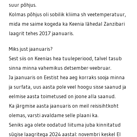
suur põhjus.
Kolmas põhjus oli sobilik kliima sh veetemperatuur,
mida me saime kogeda ka Keenia lähedal Zanzibari
laagrit tehes 2017 jaanuaris.
Miks just jaanuaris?
Sest siis on Keenias hea tuuleperiood, talvel tasub
sinna minna vahemikus detsember-veebruar.
Ja jaanuaris on Eestist hea aeg korraks sooja minna
ja surfata, uus aasta pole veel hoogu sisse saanud ja
eelmise aasta toimetused on joone alla saanud.
Ka järgmise aasta jaanuaris on meil reisisihtkoht
olemas, varsti avaldame selle plaani ka.
Seniks aga olete oodatud liituma juba kinnitatud
sügise laagritega 2024 aastal: novembri keskel El