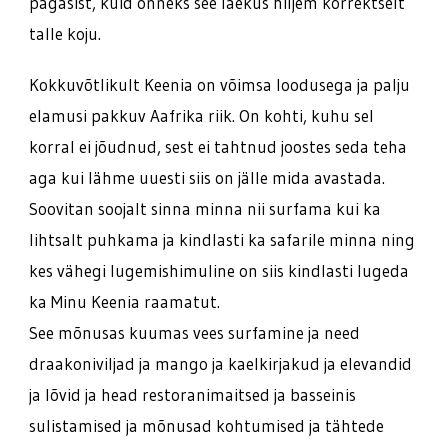
pagasist, kuid õnneks see laekus hiljem korrektselt
talle koju.
Kokkuvõtlikult Keenia on võimsa loodusega ja palju
elamusi pakkuv Aafrika riik. On kohti, kuhu sel
korral ei jõudnud, sest ei tahtnud joostes seda teha
aga kui lähme uuesti siis on jälle mida avastada.
Soovitan soojalt sinna minna nii surfama kui ka
lihtsalt puhkama ja kindlasti ka safarile minna ning
kes vähegi lugemishimuline on siis kindlasti lugeda
ka Minu Keenia raamatut.
See mõnusas kuumas vees surfamine ja need
draakoniviljad ja mango ja kaelkirjakud ja elevandid
ja lõvid ja head restoranimaitsed ja basseinis
sulistamised ja mõnusad kohtumised ja tähtede