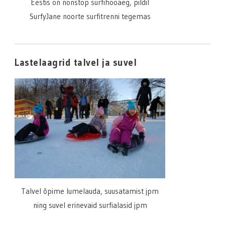
Eestis on nonstop surfihooaeg, pildil
SurfyJane noorte surfitrenni tegemas
Lastelaagrid talvel ja suvel
Talvel õpime lumelauda, suusatamist jpm
ning suvel erinevaid surfialasid jpm