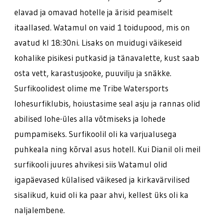
elavad ja omavad hotelle ja ärisid peamiselt
itaallased. Watamul on vaid 1 toidupood, mis on
avatud kl 18:30ni. Lisaks on muidugi väikeseid
kohalike pisikesi putkasid ja tänavalette, kust saab
osta vett, karastusjooke, puuvilju ja snäkke.
Surfikoolidest olime me Tribe Watersports
lohesurfiklubis, hoiustasime seal asju ja rannas olid
abilised lohe-üles alla võtmiseks ja lohede
pumpamiseks. Surfikoolil oli ka varjualusega
puhkeala ning kõrval asus hotell. Kui Dianil oli meil
surfikooli juures ahvikesi siis Watamul olid
igapäevased külalised väikesed ja kirkavärvilised
sisalikud, kuid oli ka paar ahvi, kellest üks oli ka
naljalembene.