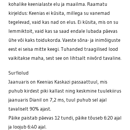
kohalike keenialaste elu ja maailma. Raamatu
kirjeldus: Keenias ei küsita, millega su vanemad
tegelevad, vaid kas nad on elus. Ei küsita, mis on su
lemmiktoit, vaid kas sa saad endale lubada päevas
ühe või kaks toidukorda. Vaeste sõna- ja inimõiguste
eest ei seisa mitte keegi. Tuhanded traagilised lood
vaikitakse maha, sest see on lihtsalt niivõrd tavaline.
Surfiolud
Jaanuaris on Keenias Kaskazi passaattuul, mis
puhub kirdest piki kallast ning keskmine tuulekiirus
jaanuaris Dianil on 7,2 ms, tuul puhub sel ajal
tavaliselt 90% ajast.
Päike paistab päevas 12 tundi, päike tõuseb 6:20 ajal
ja loojub 6:40 ajal.