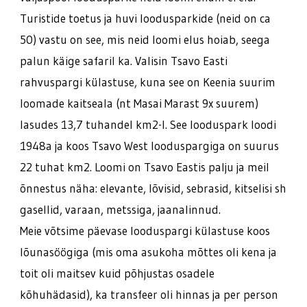
Turistide toetus ja huvi loodusparkide (neid on ca
50) vastu on see, mis neid loomi elus hoiab, seega
palun käige safaril ka. Valisin Tsavo Easti
rahvuspargi külastuse, kuna see on Keenia suurim
loomade kaitseala (nt Masai Marast 9x suurem)
lasudes 13,7 tuhandel km2-l. See looduspark loodi
1948a ja koos Tsavo West looduspargiga on suurus
22 tuhat km2. Loomi on Tsavo Eastis palju ja meil
õnnestus näha: elevante, lõvisid, sebrasid, kitselisi sh
gasellid, varaan, metssiga, jaanalinnud.
Meie võtsime päevase looduspargi külastuse koos
lõunasöögiga (mis oma asukoha mõttes oli kena ja
toit oli maitsev kuid põhjustas osadele
kõhuhädasid), ka transfeer oli hinnas ja per person