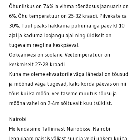
Õhuniiskus on 74% ja vihma tõenäosus jaanuaris on
6%. Õhu temperatuur on 25-32 kraadi. Pilvekate ca
30%. Tuul peaks hakkama puhuma iga päev kl 10
ajal ja kaduma loojangu ajal ning üldiselt on
tugevaim reeglina keskpäeval.
Ookeanivesi on soolane. Veetemperatuur on
keskmiselt 27-28 kraadi.
Kuna me oleme ekvaatorile väga lähedal on tõusud
ja mõõnad väga tugevad, kaks korda päevas on nii
tõus kui ka mõõn, vee taseme muutus tõusu ja
mõõna vahel on 2-4m sõltuvalt kuu tsüklist.
Nairobi
Me lendasime Tallinnast Nairobisse. Nairobi
lennujaam paistis väljast suur ja veidi uhkem kui ta