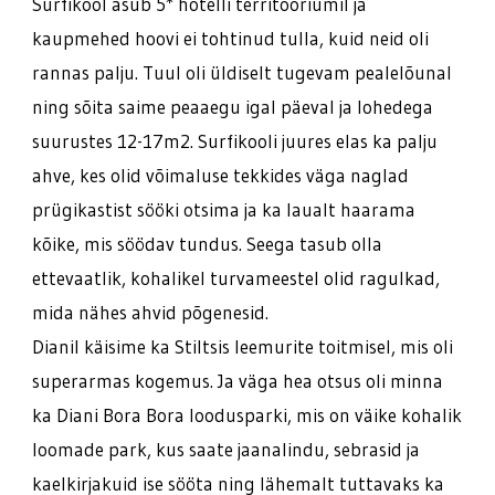
Surfikool asub 5* hotelli territooriumil ja
kaupmehed hoovi ei tohtinud tulla, kuid neid oli
rannas palju. Tuul oli üldiselt tugevam pealelõunal
ning sõita saime peaaegu igal päeval ja lohedega
suurustes 12-17m2. Surfikooli juures elas ka palju
ahve, kes olid võimaluse tekkides väga naglad
prügikastist sööki otsima ja ka laualt haarama
kõike, mis söödav tundus. Seega tasub olla
ettevaatlik, kohalikel turvameestel olid ragulkad,
mida nähes ahvid põgenesid.
Dianil käisime ka Stiltsis leemurite toitmisel, mis oli
superarmas kogemus. Ja väga hea otsus oli minna
ka Diani Bora Bora loodusparki, mis on väike kohalik
loomade park, kus saate jaanalindu, sebrasid ja
kaelkirjakuid ise sööta ning lähemalt tuttavaks ka