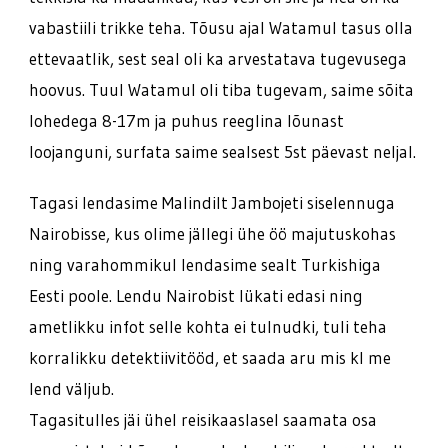
vabastiili trikke teha. Tõusu ajal Watamul tasus olla
ettevaatlik, sest seal oli ka arvestatava tugevusega
hoovus. Tuul Watamul oli tiba tugevam, saime sõita
lohedega 8-17m ja puhus reeglina lõunast
loojanguni, surfata saime sealsest 5st päevast neljal.
Tagasi lendasime Malindilt Jambojeti siselennuga
Nairobisse, kus olime jällegi ühe öö majutuskohas
ning varahommikul lendasime sealt Turkishiga
Eesti poole. Lendu Nairobist lükati edasi ning
ametlikku infot selle kohta ei tulnudki, tuli teha
korralikku detektiivitööd, et saada aru mis kl me
lend väljub.
Tagasitulles jäi ühel reisikaaslasel saamata osa