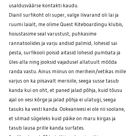
usaldusväärse kontakti kaudu.
Dianil surfikoht oli super, valge liivarand oli lai ja
ruumi laialt, me olime Quest Kiteboardingu klubis,
hoiustasime seal varustust, puhkasime
rannatoolides ja varju andsid palmid, lohesid sai
pesta, surfikooli poisid aitasid lohesid pumbata ja
üles-alla ning jooksid vajadusel allatuult mööda
randa vastu. Ainus miinus on merihein/vetikas mille
varjus on ka piisavalt merisiile, seega susse tasub
kanda kui on oht, et paned jalad põhja, kuid tõusu
ajal on vesi kõrge ja jalad põhja ei ulatugi, seega
tasuks ka vesti kanda. Ookeanivesi ei ole nii soolane,
et silmad sügeleks kuid päike on maru kirgas ja
tasub lausa prille kanda surfates.