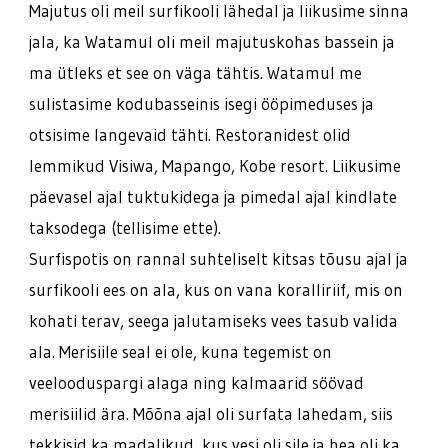
Majutus oli meil surfikooli lähedal ja liikusime sinna
jala, ka Watamul oli meil majutuskohas bassein ja
ma ütleks et see on väga tähtis. Watamul me
sulistasime kodubasseinis isegi ööpimeduses ja
otsisime langevaid tähti. Restoranidest olid
lemmikud Visiwa, Mapango, Kobe resort. Liikusime
päevasel ajal tuktukidega ja pimedal ajal kindlate
taksodega (tellisime ette).
Surfispotis on rannal suhteliselt kitsas tõusu ajal ja
surfikooli ees on ala, kus on vana koralliriif, mis on
kohati terav, seega jalutamiseks vees tasub valida
ala. Merisiile seal ei ole, kuna tegemist on
veelooduspargi alaga ning kalmaarid söövad
merisiilid ära. Mõõna ajal oli surfata lahedam, siis
tekkisid ka madalikud, kus vesi oli sile ja hea oli ka