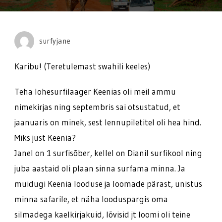
laager
3-
18.01.2
surfyjane
Karibu! (Teretulemast swahili keeles)
Teha lohesurfilaager Keenias oli meil ammu
nimekirjas ning septembris sai otsustatud, et
jaanuaris on minek, sest lennupiletitel oli hea hind.
Miks just Keenia?
Janel on 1 surfisõber, kellel on Dianil surfikool ning
juba aastaid oli plaan sinna surfama minna. Ja
muidugi Keenia looduse ja loomade pärast, unistus
minna safarile, et näha looduspargis oma
silmadega kaelkirjakuid, lõvisid jt loomi oli teine