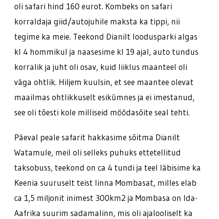
oli safari hind 160 eurot. Kombeks on safari
korraldaja giid/autojuhile maksta ka tippi, nii
tegime ka meie. Teekond Dianilt loodusparki algas
kl 4 hommikul ja naasesime kl 19 ajal, auto tundus
korralik ja juht oli osav, kuid liiklus maanteel oli
väga ohtlik. Hiljem kuulsin, et see maantee olevat
maailmas ohtlikkuselt esikümnes ja ei imestanud,
see oli tõesti kole milliseid möödasõite seal tehti.
Päeval peale safarit hakkasime sõitma Dianilt
Watamule, meil oli selleks puhuks ettetellitud
taksobuss, teekond on ca 4 tundi ja teel läbisime ka
Keenia suuruselt teist linna Mombasat, milles elab
ca 1,5 miljonit inimest 300km2 ja Mombasa on Ida-
Aafrika suurim sadamalinn, mis oli ajalooliselt ka