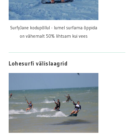
SurfyJane kodupõllul - lumel surfama õppida
on vähemalt 50% lihtsam kui vees
Lohesurfi välislaagrid