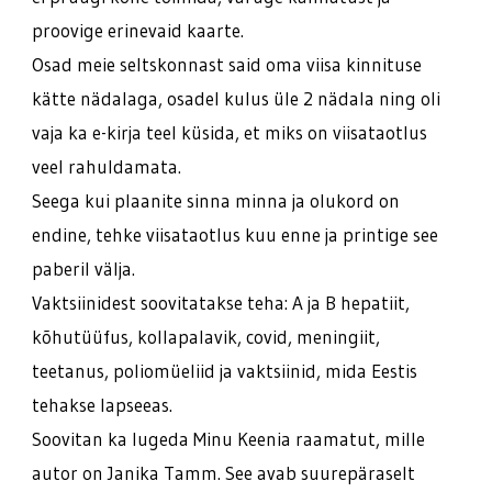
proovige erinevaid kaarte.
Osad meie seltskonnast said oma viisa kinnituse
kätte nädalaga, osadel kulus üle 2 nädala ning oli
vaja ka e-kirja teel küsida, et miks on viisataotlus
veel rahuldamata.
Seega kui plaanite sinna minna ja olukord on
endine, tehke viisataotlus kuu enne ja printige see
paberil välja.
Vaktsiinidest soovitatakse teha: A ja B hepatiit,
kõhutüüfus, kollapalavik, covid, meningiit,
teetanus, poliomüeliid ja vaktsiinid, mida Eestis
tehakse lapseeas.
Soovitan ka lugeda Minu Keenia raamatut, mille
autor on Janika Tamm. See avab suurepäraselt