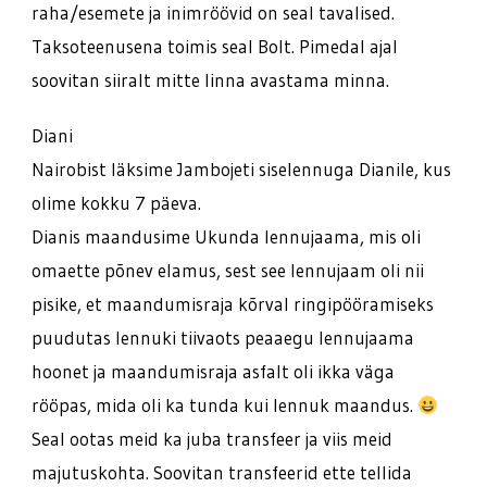
raha/esemete ja inimröövid on seal tavalised.
Taksoteenusena toimis seal Bolt. Pimedal ajal
soovitan siiralt mitte linna avastama minna.
Diani
Nairobist läksime Jambojeti siselennuga Dianile, kus
olime kokku 7 päeva.
Dianis maandusime Ukunda lennujaama, mis oli
omaette põnev elamus, sest see lennujaam oli nii
pisike, et maandumisraja kõrval ringipööramiseks
puudutas lennuki tiivaots peaaegu lennujaama
hoonet ja maandumisraja asfalt oli ikka väga
rööpas, mida oli ka tunda kui lennuk maandus.
Seal ootas meid ka juba transfeer ja viis meid
majutuskohta. Soovitan transfeerid ette tellida