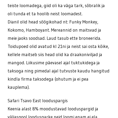
teiste loomadega, giid oli ka väga tark, sõbralik ja
oli tunda et ta hoolib neist loomadest.
Dianil olid head söögikohad nt: Funky Monkey,
Kokomo, Hamboyant. Mereannid on maitsvad ja
meie jaoks soodsad. Laud tasub ette broneerida.
Toidupoed olid avatud kl 21ni ja neist sai osta kõike,
kellele maitseb siis head olid ka draakoniviljad ja
mangod. Liikusime päevasel ajal tuktukidega ja
taksoga ning pimedal ajal tutvuste kaudu hangitud
kindla firma taksodega (ohutum ja ei pea
kauplema).
Safari Tsavo East looduspargis
Keenia alast 8% moodustavad looduspargid ja
väljaspool loodusparke neid loomi enam ei ela.