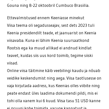
Gouna ning 8-22 oktoobril Cumbuco Brasiilia.
Ettevalmistused ennem Keeniasse minekut
Viisa teema oli segadusseajav, sest dets 2023 tuli
Keenia presidendilt teade, et jaanuarist on Keenia
viisavaba. Kuna ei lähim Keenia suursaatkond
Rootsis ega ka muud allikad ei andnud kindlat
teavet, kuidas siis uus kord toimib, tegime siiski
viisad.
Online viisa täitmine käib veebilingi kaudu ja nõuab
veidike keskendumist ning aega. Viisa taotlusesse on
vaja kirjutada aadress, kus Keenias olles viibite ning
peate endast üles laadima dokumendi pildi, mis ei
tohi olla vanem kui 6 kuud. Viisa tasu 51 USD kanne
ei pruugi kohe toimida, varuge kannatust ja