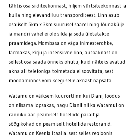
tähtis osa siiditeekonnast, hiljem vürtsiteekonnast ja
kulla ning elevandiluu transporditeest. Linn asub
osaliselt 5km x 3km suurusel saarel ning lõunakülje
ja mandri vahel ei ole silda ja seda ületatakse
praamidega. Mombasa on väga inimesterohke,
lärmakas, kirju ja intensiivne linn, autoaknast on
sellest osa saada õnneks ohutu, kuid näiteks avatud
akna all telefoniga toimetada ei soovitata, sest
möödaminnes võib keegi selle aknast näpsata.
Watamu on väiksem kuurortlinn kui Diani, loodus
on niisama lopsakas, nagu Dianil nii ka Watamul on
ranniku äär peamiselt hotellide päralt ja
söögikohad on peamiselt hotellide restoranid.
Watamu on Keenia Itaalia, sest selles regioonis