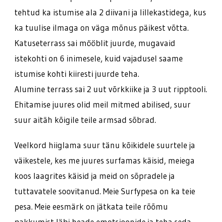
tehtud ka istumise ala 2 diivani ja lillekastidega, kus
ka tuulise ilmaga on väga mõnus päikest võtta.
Katuseterrass sai mööblit juurde, mugavaid
istekohti on 6 inimesele, kuid vajadusel saame
istumise kohti kiiresti juurde teha.
Alumine terrass sai 2 uut võrkkiike ja 3 uut ripptooli.
Ehitamise juures olid meil mitmed abilised, suur
suur aitäh kõigile teile armsad sõbrad.
Veelkord hiiglama suur tänu kõikidele suurtele ja
väikestele, kes me juures surfamas käisid, meiega
koos laagrites käisid ja meid on sõpradele ja
tuttavatele soovitanud. Meie Surfypesa on ka teie
pesa. Meie eesmärk on jätkata teile rõõmu
pakkumist läbi heade emotsioonide ja teha seda