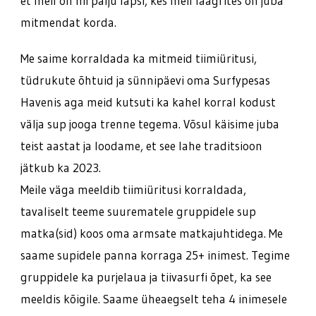
et meil on nii palju lapsi, kes meil laagrites on juba
mitmendat korda.
Me saime korraldada ka mitmeid tiimiüritusi,
tüdrukute õhtuid ja sünnipäevi oma Surfypesas
Havenis aga meid kutsuti ka kahel korral kodust
välja sup jooga trenne tegema. Võsul käisime juba
teist aastat ja loodame, et see lahe traditsioon
jätkub ka 2023.
Meile väga meeldib tiimiüritusi korraldada,
tavaliselt teeme suurematele gruppidele sup
matka(sid) koos oma armsate matkajuhtidega. Me
saame supidele panna korraga 25+ inimest. Tegime
gruppidele ka purjelaua ja tiivasurfi õpet, ka see
meeldis kõigile. Saame üheaegselt teha 4 inimesele