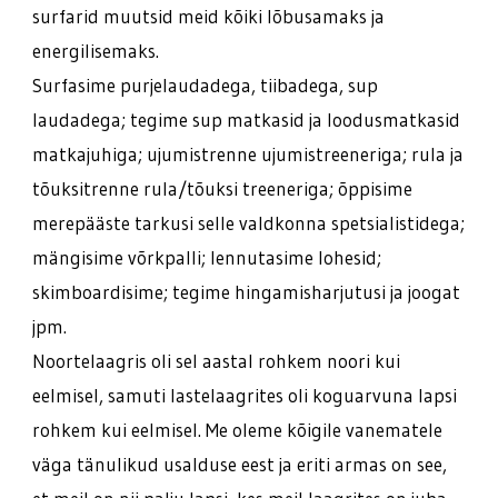
surfarid muutsid meid kõiki lõbusamaks ja
energilisemaks.
Surfasime purjelaudadega, tiibadega, sup
laudadega; tegime sup matkasid ja loodusmatkasid
matkajuhiga; ujumistrenne ujumistreeneriga; rula ja
tõuksitrenne rula/tõuksi treeneriga; õppisime
merepääste tarkusi selle valdkonna spetsialistidega;
mängisime võrkpalli; lennutasime lohesid;
skimboardisime; tegime hingamisharjutusi ja joogat
jpm.
Noortelaagris oli sel aastal rohkem noori kui
eelmisel, samuti lastelaagrites oli koguarvuna lapsi
rohkem kui eelmisel. Me oleme kõigile vanematele
väga tänulikud usalduse eest ja eriti armas on see,