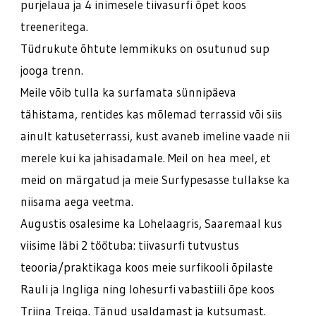
purjelaua ja 4 inimesele tiivasurfi õpet koos
treeneritega.
Tüdrukute õhtute lemmikuks on osutunud sup
jooga trenn.
Meile võib tulla ka surfamata sünnipäeva
tähistama, rentides kas mõlemad terrassid või siis
ainult katuseterrassi, kust avaneb imeline vaade nii
merele kui ka jahisadamale. Meil on hea meel, et
meid on märgatud ja meie Surfypesasse tullakse ka
niisama aega veetma.
Augustis osalesime ka Lohelaagris, Saaremaal kus
viisime läbi 2 töötuba: tiivasurfi tutvustus
teooria/praktikaga koos meie surfikooli õpilaste
Rauli ja Ingliga ning lohesurfi vabastiili õpe koos
Triina Treiga. Tänud usaldamast ja kutsumast.