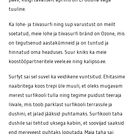
tuuline.
Ka lohe- ja tiivasurfi ning sup varustust on meilt
soetatud, meie lohe ja tiivasurfi bränd on Ozone, mis
on tegutsenud aastakümneid ja on tuntud ja
hinnatud oma headuses. Suur kniks ka meie
koostööpartneritele veele.ee ning kalipso.ee.
Surfyt sai sel suvel ka veidikene vuntsitud. Ehitasime
naabritega koos trepi üle muuli, et oleks mugavam
merest surfikooli tulla ning tegime puidust teeraja
liivale, mis toob parklast surfikooli terrassile ja
dushini, et jalad jääksid puhtamaks. Surfikooli taha
dushile sai tehtud uksega kabiin, et soovijad saaksid
end mereveest puhtaks loputada. Maja taha sai