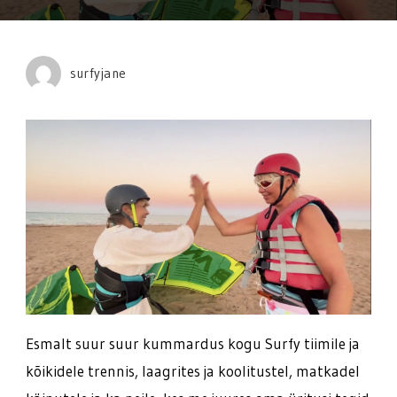
suvi
ja
kevade/
surfyjane
reisid
Esmalt suur suur kummardus kogu Surfy tiimile ja
kõikidele trennis, laagrites ja koolitustel, matkadel