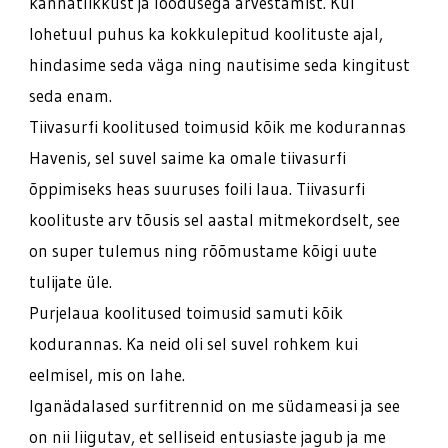
kannatlikkust ja loodusega arvestamist. Kui
lohetuul puhus ka kokkulepitud koolituste ajal,
hindasime seda väga ning nautisime seda kingitust
seda enam.
Tiivasurfi koolitused toimusid kõik me kodurannas
Havenis, sel suvel saime ka omale tiivasurfi
õppimiseks heas suuruses foili laua. Tiivasurfi
koolituste arv tõusis sel aastal mitmekordselt, see
on super tulemus ning rõõmustame kõigi uute
tulijate üle.
Purjelaua koolitused toimusid samuti kõik
kodurannas. Ka neid oli sel suvel rohkem kui
eelmisel, mis on lahe.
Iganädalased surfitrennid on me südameasi ja see
on nii liigutav, et selliseid entusiaste jagub ja me