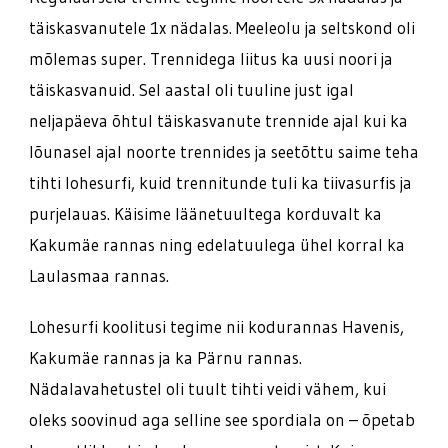
täiskasvanutele 1x nädalas. Meeleolu ja seltskond oli
mõlemas super. Trennidega liitus ka uusi noori ja
täiskasvanuid. Sel aastal oli tuuline just igal
neljapäeva õhtul täiskasvanute trennide ajal kui ka
lõunasel ajal noorte trennides ja seetõttu saime teha
tihti lohesurfi, kuid trennitunde tuli ka tiivasurfis ja
purjelauas. Käisime läänetuultega korduvalt ka
Kakumäe rannas ning edelatuulega ühel korral ka
Laulasmaa rannas.
Lohesurfi koolitusi tegime nii kodurannas Havenis,
Kakumäe rannas ja ka Pärnu rannas.
Nädalavahetustel oli tuult tihti veidi vähem, kui
oleks soovinud aga selline see spordiala on – õpetab