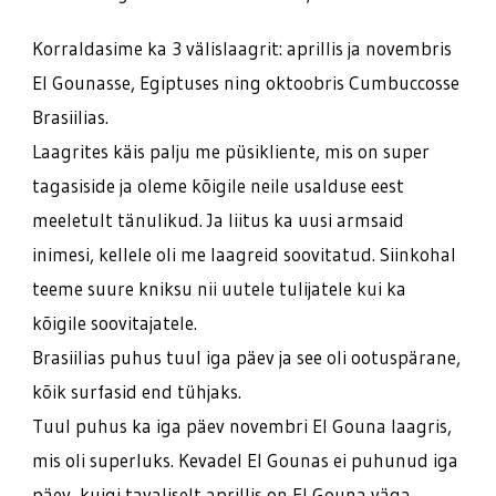
Korraldasime ka 3 välislaagrit: aprillis ja novembris
El Gounasse, Egiptuses ning oktoobris Cumbuccosse
Brasiilias.
Laagrites käis palju me püsikliente, mis on super
tagasiside ja oleme kõigile neile usalduse eest
meeletult tänulikud. Ja liitus ka uusi armsaid
inimesi, kellele oli me laagreid soovitatud. Siinkohal
teeme suure kniksu nii uutele tulijatele kui ka
kõigile soovitajatele.
Brasiilias puhus tuul iga päev ja see oli ootuspärane,
kõik surfasid end tühjaks.
Tuul puhus ka iga päev novembri El Gouna laagris,
mis oli superluks. Kevadel El Gounas ei puhunud iga
päev, kuigi tavaliselt aprillis on El Gouna väga