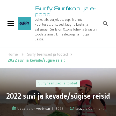
Surfy Surfikool ja e-
pood
Lohe, tiib, purjelaud, sup. Trennid,
koolitused, üritused, laagrid Eestis ja
välismaal. Surfy on Ozone lohe- ja tiivasurfi
toodete ametlik maaletooja ja müüja
Eestis.
Home
Surfy teenused ja tooted
2022 suvi ja kevade/sügise reisid
Surfy teenused ja tooted
2022 suvi ja kevade/sügise reisid
on
Updated on
veebruar 6, 2023
Leave a Comment
2022