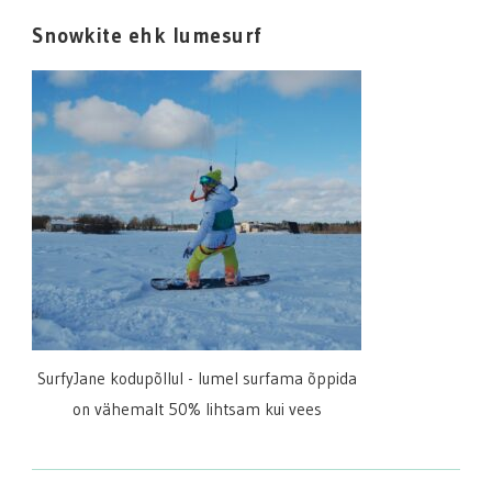
Snowkite ehk lumesurf
SurfyJane kodupõllul - lumel surfama õppida
on vähemalt 50% lihtsam kui vees