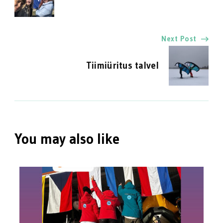
Navigation
Next Post
Tiimiüritus talvel
You may also like