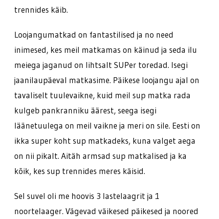
trennides käib.
Loojangumatkad on fantastilised ja no need
inimesed, kes meil matkamas on käinud ja seda ilu
meiega jaganud on lihtsalt SUPer toredad. Isegi
jaanilaupäeval matkasime. Päikese loojangu ajal on
tavaliselt tuulevaikne, kuid meil sup matka rada
kulgeb pankranniku äärest, seega isegi
läänetuulega on meil vaikne ja meri on sile. Eesti on
ikka super koht sup matkadeks, kuna valget aega
on nii pikalt. Aitäh armsad sup matkalised ja ka
kõik, kes sup trennides meres käisid.
Sel suvel oli me hoovis 3 lastelaagrit ja 1
noortelaager. Vägevad väikesed päikesed ja noored