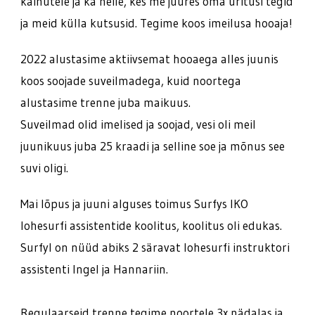
käinutele ja ka neile, kes me juures oma üritusi tegid
ja meid külla kutsusid. Tegime koos imeilusa hooaja!
2022 alustasime aktiivsemat hooaega alles juunis
koos soojade suveilmadega, kuid noortega
alustasime trenne juba maikuus.
Suveilmad olid imelised ja soojad, vesi oli meil
juunikuus juba 25 kraadi ja selline soe ja mõnus see
suvi oligi.
Mai lõpus ja juuni alguses toimus Surfys IKO
lohesurfi assistentide koolitus, koolitus oli edukas.
Surfyl on nüüd abiks 2 säravat lohesurfi instruktori
assistenti Ingel ja Hannariin.
Regulaarseid trenne tegime noortele 3x nädalas ja