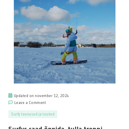
Updated on
november 12, 2024
on
Leave a Comment
Surfys
Surfy teenused ja tooted
saad
õppida,
Surfys saad õppida, tulla trenni,