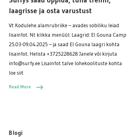
tulla
trenni,
laagrisse ja osta varustust
laagrisse
ja
Vt Kodulehe alamrubriike – avades sobiliku leiad
osta
lisainfot. Nt klikka menüül: Laagrid: El Gouna Camp
varustust
25.03-09.04.2025 – ja saad El Gouna laagri kohta
lisainfot. Helista +3725228628 Janele või kirjuta
info@surfy.ee Lisainfot talve lohekoolituste kohta
loe siit
Read More
Blogi