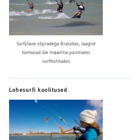
SurfyJane sõpradega Brasiilias, laagrid
toimuvad üle maailma parimates
surfikohtades
Lohesurfi koolitused