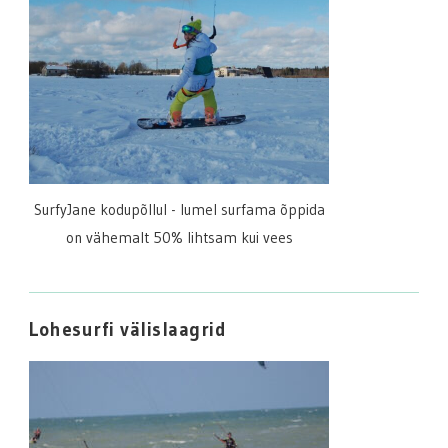
SurfyJane kodupõllul - lumel surfama õppida
on vähemalt 50% lihtsam kui vees
Lohesurfi välislaagrid