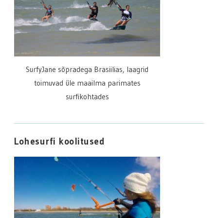
SurfyJane sõpradega Brasiilias, laagrid
toimuvad üle maailma parimates
surfikohtades
Lohesurfi koolitused