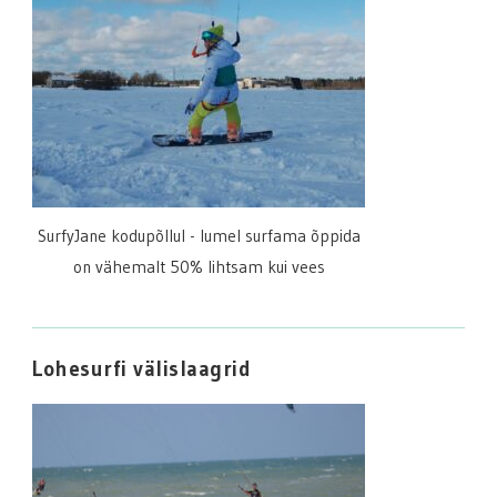
SurfyJane kodupõllul - lumel surfama õppida
on vähemalt 50% lihtsam kui vees
Lohesurfi välislaagrid