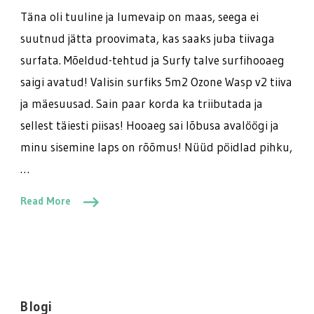
algas
Täna oli tuuline ja lumevaip on maas, seega ei
suutnud jätta proovimata, kas saaks juba tiivaga
surfata. Mõeldud-tehtud ja Surfy talve surfihooaeg
saigi avatud! Valisin surfiks 5m2 Ozone Wasp v2 tiiva
ja mäesuusad. Sain paar korda ka triibutada ja
sellest täiesti piisas! Hooaeg sai lõbusa avalöögi ja
minu sisemine laps on rõõmus! Nüüd pöidlad pihku,
…
Read More
Blogi