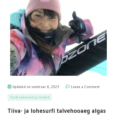
on
Updated on
veebruar 6, 2023
Leave a Comment
Tiiva-
Surfy teenused ja tooted
ja
lohesurfi
Tiiva- ja lohesurfi talvehooaeg algas
talvehooa