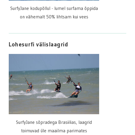
SurfyJane kodupõllul - lumel surfama õppida
on vähemalt 50% lihtsam kui vees
Lohesurfi välislaagrid
SurfyJane sõpradega Brasiilias, laagrid
toimuvad üle maailma parimates