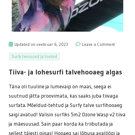
on
Updated on
veebruar 6, 2023
Leave a Comment
Tiiva-
Surfy teenused ja tooted
ja
lohesurfi
Tiiva- ja lohesurfi talvehooaeg algas
talvehooa
algas
Täna oli tuuline ja lumevaip on maas, seega ei
suutnud jätta proovimata, kas saaks juba tiivaga
surfata. Mõeldud-tehtud ja Surfy talve surfihooaeg
saigi avatud! Valisin surfiks 5m2 Ozone Wasp v2 tiiva
ja mäesuusad. Sain paar korda ka triibutada ja
sellest täiesti piisas! Hooaeg sai lõbusa avalöögi ja