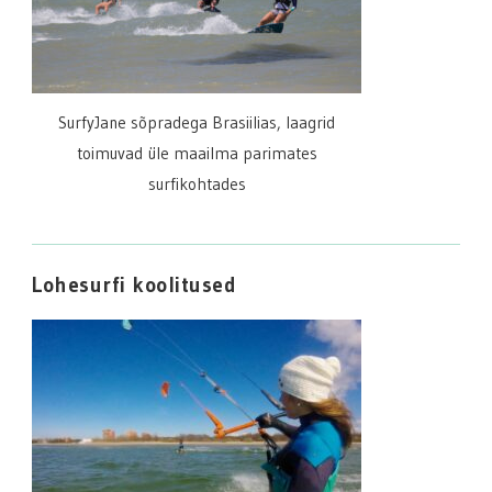
SurfyJane sõpradega Brasiilias, laagrid
toimuvad üle maailma parimates
surfikohtades
Lohesurfi koolitused