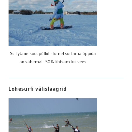
SurfyJane kodupõllul - lumel surfama õppida
on vähemalt 50% lihtsam kui vees
Lohesurfi välislaagrid