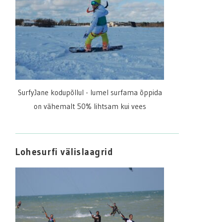
SurfyJane kodupõllul - lumel surfama õppida
on vähemalt 50% lihtsam kui vees
Lohesurfi välislaagrid