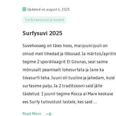
Updated on
august 4, 2025
Surfy teenused ja tooted
Surfysuvi 2025
Suvehooaeg on täies hoos, mai-juuni-juuli on
olnud meil tihedad ja lõbusad. Ja märtsis/aprilli
tegime 2 spordilaagrit El Gounas, seal saime
mõnusalt peamiselt lohesurfata ja Jane ka
tiivasurfi teha. Juuni oli tuuline ja jahedam, kuid
surfasime palju. Ja 2 traditsiooni said jälle
täidetud. 1 juunil tegime Rocca al Mare keskuse
ees Surfy tutvustust lastele, kes said …
Read More