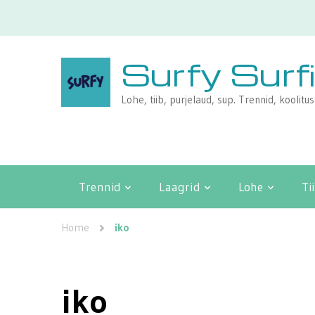
Surfy Surf
Lohe, tiib, purjelaud, sup. Trennid, koolitu
Trennid
Laagrid
Lohe
Ti
Home
iko
iko