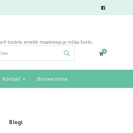
vasurfi toodete ametlik maaletooja ja müüja Eestis.
0
Kontakt
Broneerimine
Blogi