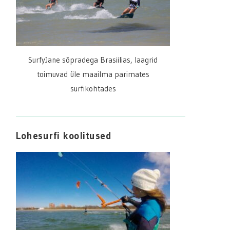
SurfyJane sõpradega Brasiilias, laagrid
toimuvad üle maailma parimates
surfikohtades
Lohesurfi koolitused