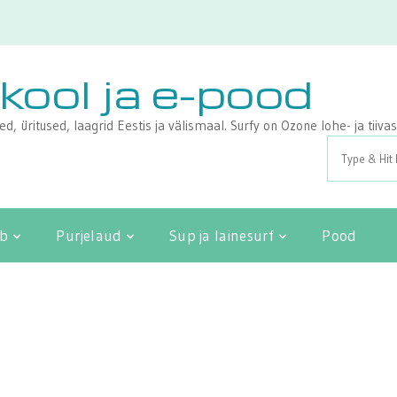
ikool ja e-pood
sed, üritused, laagrid Eestis ja välismaal. Surfy on Ozone lohe- ja tii
Search
for:
ib
Purjelaud
Sup ja lainesurf
Pood