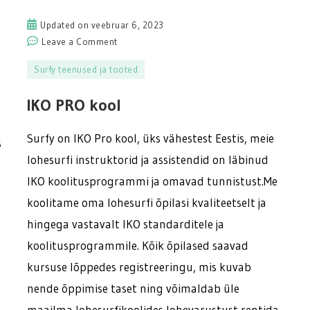
Updated on
veebruar 6, 2023
on
Leave a Comment
IKO
Surfy teenused ja tooted
PRO
kool
IKO PRO kool
Surfy on IKO Pro kool, üks vähestest Eestis, meie
s
lohesurfi instruktorid ja assistendid on läbinud
IKO koolitusprogrammi ja omavad tunnistust.Me
koolitame oma lohesurfi õpilasi kvaliteetselt ja
hingega vastavalt IKO standarditele ja
koolitusprogrammile. Kõik õpilased saavad
kursuse lõppedes registreeringu, mis kuvab
nende õppimise taset ning võimaldab üle
maailma lohesurfikoolides lohevarustust rentida