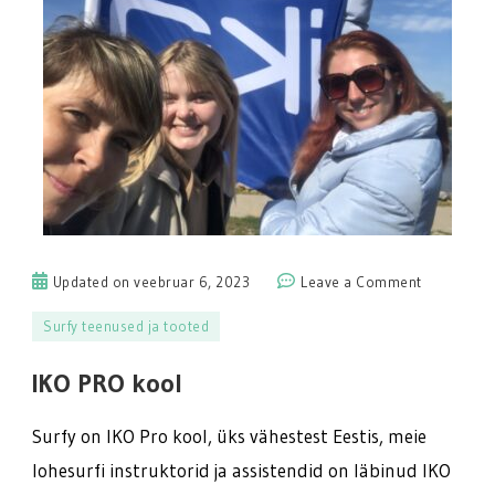
on
Updated on
veebruar 6, 2023
Leave a Comment
IKO
Surfy teenused ja tooted
PRO
kool
IKO PRO kool
Surfy on IKO Pro kool, üks vähestest Eestis, meie
lohesurfi instruktorid ja assistendid on läbinud IKO