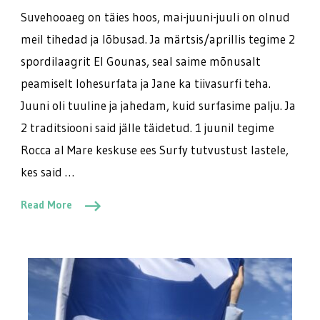
Suvehooaeg on täies hoos, mai-juuni-juuli on olnud
meil tihedad ja lõbusad. Ja märtsis/aprillis tegime 2
spordilaagrit El Gounas, seal saime mõnusalt
peamiselt lohesurfata ja Jane ka tiivasurfi teha.
Juuni oli tuuline ja jahedam, kuid surfasime palju. Ja
2 traditsiooni said jälle täidetud. 1 juunil tegime
Rocca al Mare keskuse ees Surfy tutvustust lastele,
kes said …
Read More