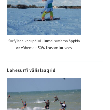
SurfyJane kodupõllul - lumel surfama õppida
on vähemalt 50% lihtsam kui vees
Lohesurfi välislaagrid