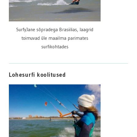
SurfyJane sõpradega Brasiilias, laagrid
toimuvad üle maailma parimates
surfikohtades
Lohesurfi koolitused