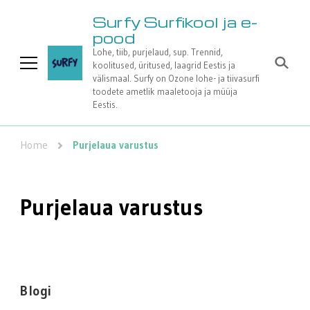
Surfy Surfikool ja e-
pood
Lohe, tiib, purjelaud, sup. Trennid,
koolitused, üritused, laagrid Eestis ja
välismaal. Surfy on Ozone lohe- ja tiivasurfi
toodete ametlik maaletooja ja müüja
Eestis.
Home
Purjelaua varustus
Purjelaua varustus
Blogi