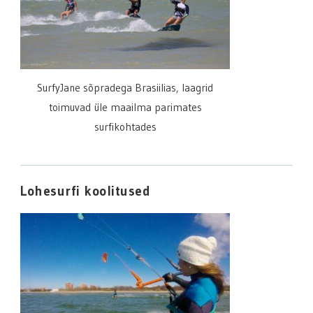
SurfyJane sõpradega Brasiilias, laagrid
toimuvad üle maailma parimates
surfikohtades
Lohesurfi koolitused