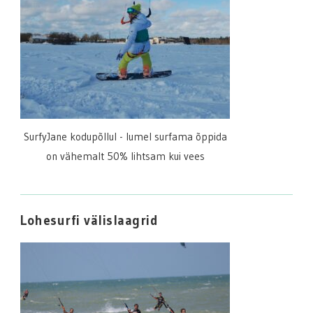
SurfyJane kodupõllul - lumel surfama õppida
on vähemalt 50% lihtsam kui vees
Lohesurfi välislaagrid