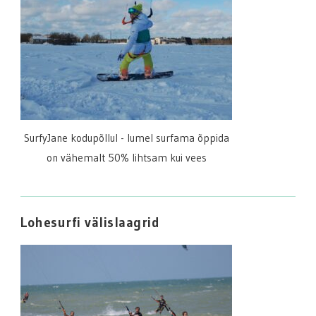
SurfyJane kodupõllul - lumel surfama õppida
on vähemalt 50% lihtsam kui vees
Lohesurfi välislaagrid