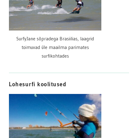
SurfyJane sõpradega Brasiilias, laagrid
toimuvad üle maailma parimates
surfikohtades
Lohesurfi koolitused