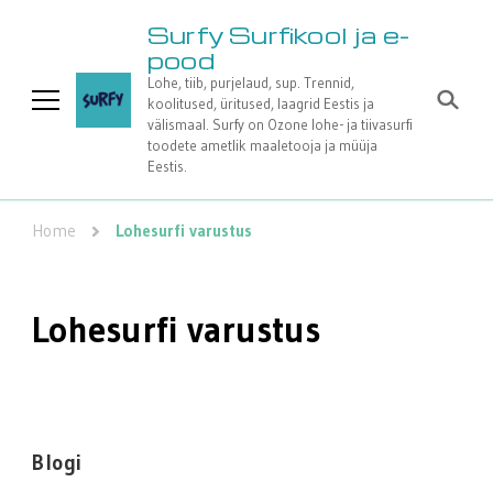
Surfy Surfikool ja e-
pood
Lohe, tiib, purjelaud, sup. Trennid,
koolitused, üritused, laagrid Eestis ja
välismaal. Surfy on Ozone lohe- ja tiivasurfi
toodete ametlik maaletooja ja müüja
Eestis.
Home
Lohesurfi varustus
Lohesurfi varustus
Blogi