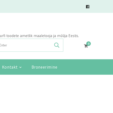
vasurfi toodete ametlik maaletooja ja müüja Eestis.
0
Kontakt
Broneerimine