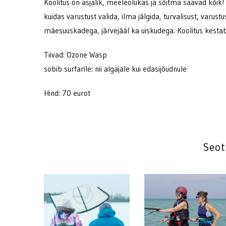
Koolitus on asjalik, meeleolukas ja sõitma saavad kõik! 
kuidas varustust valida, ilma jälgida, turvalisust, varu
mäesuuskadega, järvejääl ka uiskudega. Koolitus kestab
Tiivad: Ozone Wasp
sobib surfarile: nii algajale kui edasijõudnule
Hind: 70 eurot
Seot