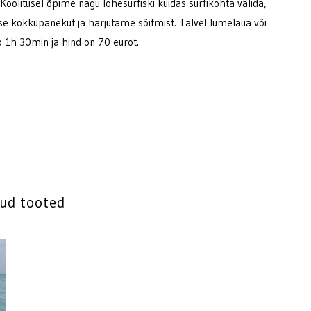
Koolitusel õpime nagu lohesurfiski kuidas surfikohta valida,
stuse kokkupanekut ja harjutame sõitmist. Talvel lumelaua või
 1h 30min ja hind on 70 eurot.
ud tooted