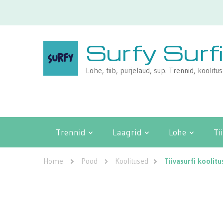
Surfy Surf
Lohe, tiib, purjelaud, sup. Trennid, koolitu
Trennid
Laagrid
Lohe
Ti
Home
Pood
Koolitused
Tiivasurfi koolitu