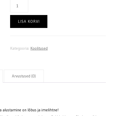
Tiivasurfi
koolitus
kogus
LISA KORVI
Kategooria:
Koolitused
Arvustused (0)
a alustamine on lõbus ja imelihtne!