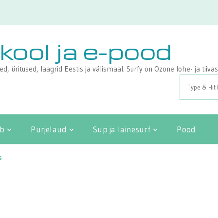
ikool ja e-pood
sed, üritused, laagrid Eestis ja välismaal. Surfy on Ozone lohe- ja tii
Search
for:
ib
Purjelaud
Sup ja lainesurf
Pood
s