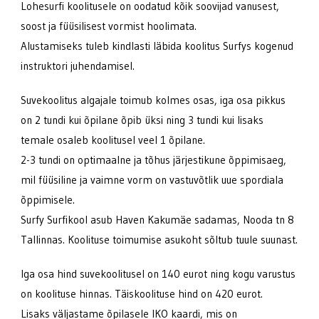
Lohesurfi koolitusele on oodatud kõik soovijad vanusest,
soost ja füüsilisest vormist hoolimata.
Alustamiseks tuleb kindlasti läbida koolitus Surfys kogenud
instruktori juhendamisel.
Suvekoolitus algajale toimub kolmes osas, iga osa pikkus
on 2 tundi kui õpilane õpib üksi ning 3 tundi kui lisaks
temale osaleb koolitusel veel 1 õpilane.
2-3 tundi on optimaalne ja tõhus järjestikune õppimisaeg,
mil füüsiline ja vaimne vorm on vastuvõtlik uue spordiala
õppimisele.
Surfy Surfikool asub Haven Kakumäe sadamas, Nooda tn 8
Tallinnas. Koolituse toimumise asukoht sõltub tuule suunast.
Iga osa hind suvekoolitusel on 140 eurot ning kogu varustus
on koolituse hinnas. Täiskoolituse hind on 420 eurot.
Lisaks väljastame õpilasele IKO kaardi, mis on