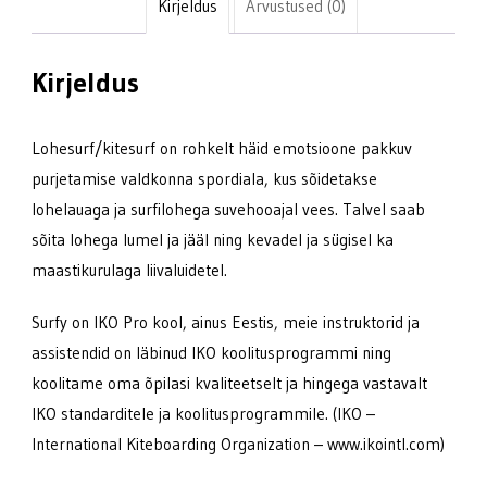
Kirjeldus
Arvustused (0)
Kirjeldus
Lohesurf/kitesurf on rohkelt häid emotsioone pakkuv
purjetamise valdkonna spordiala, kus sõidetakse
lohelauaga ja surfilohega suvehooajal vees. Talvel saab
sõita lohega lumel ja jääl ning kevadel ja sügisel ka
maastikurulaga liivaluidetel.
Surfy on IKO Pro kool, ainus Eestis, meie instruktorid ja
assistendid on läbinud IKO koolitusprogrammi ning
koolitame oma õpilasi kvaliteetselt ja hingega vastavalt
IKO standarditele ja koolitusprogrammile. (IKO –
International Kiteboarding Organization – www.ikointl.com)