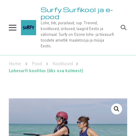
Surfy Surfikool ja e-
pood
Lohe, tiib, purjelaud, sup. Trennid,
koolitused, üritused, laagrid Eestis ja
välismaal. Surfy on Ozone lohe- ja tiivasurfi
toodete ametlik maaletooja ja müüja
Eestis.
Home
Pood
Koolitused
Lohesurfi koolitus (üks osa kolmest)