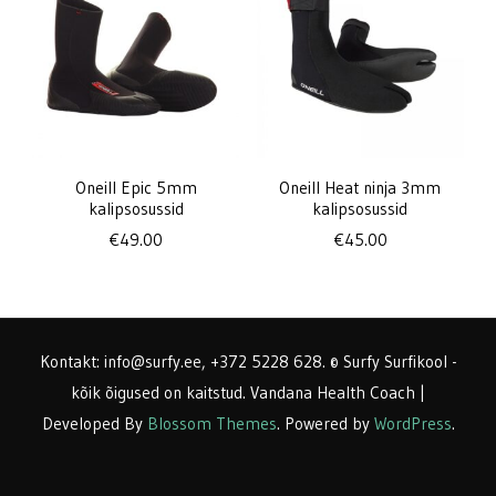
Oneill Epic 5mm
Oneill Heat ninja 3mm
kalipsosussid
kalipsosussid
€
49.00
€
45.00
Kontakt: info@surfy.ee, +372 5228 628. © Surfy Surfikool -
kõik õigused on kaitstud.
Vandana Health Coach |
Developed By
Blossom Themes
. Powered by
WordPress
.