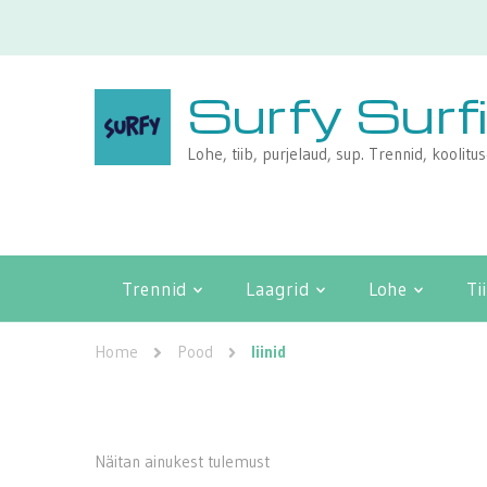
Surfy Surf
Lohe, tiib, purjelaud, sup. Trennid, koolitu
Trennid
Laagrid
Lohe
Ti
Home
Pood
liinid
Näitan ainukest tulemust