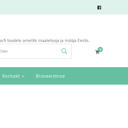
vasurfi toodete ametlik maaletooja ja müüja Eestis.
0
Kontakt
Broneerimine