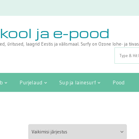
ikool ja e-pood
sed, üritused, laagrid Eestis ja välismaal. Surfy on Ozone lohe- ja tii
Search
for:
ib
Purjelaud
Sup ja lainesurf
Pood