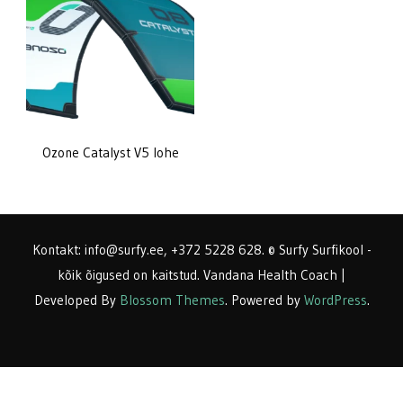
Ozone Catalyst V5 lohe
Kontakt: info@surfy.ee, +372 5228 628. © Surfy Surfikool -
kõik õigused on kaitstud.
Vandana Health Coach |
Developed By
Blossom Themes
. Powered by
WordPress
.