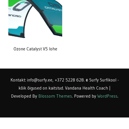
Ozone Catalyst V5 lohe
Kontakt: info@surfy.ee, +372 5228 628. © Surfy Surfikool -
kõik õigused on kaitstud.
Vandana Health Coach |
Developed By
Blossom Themes
. Powered by
WordPress
.