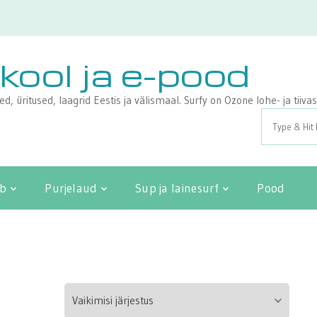
ikool ja e-pood
sed, üritused, laagrid Eestis ja välismaal. Surfy on Ozone lohe- ja tii
Search
for:
ib
Purjelaud
Sup ja lainesurf
Pood