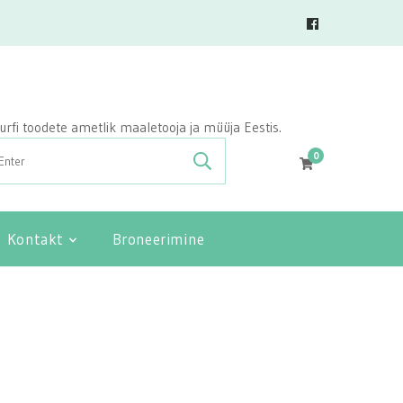
vasurfi toodete ametlik maaletooja ja müüja Eestis.
0
Kontakt
Broneerimine