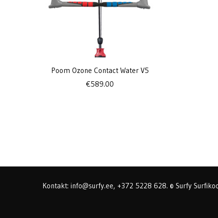
Poom Ozone Contact Water V5
€
589.00
Kontakt: info@surfy.ee, +372 5228 628. © Surfy Surfikoo