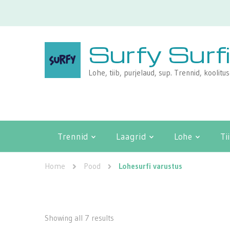
Surfy Surf
Lohe, tiib, purjelaud, sup. Trennid, koolitu
Trennid
Laagrid
Lohe
Ti
Home
Pood
Lohesurfi varustus
Showing all 7 results