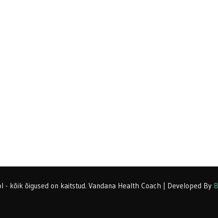
l - kõik õigused on kaitstud.
Vandana Health Coach | Developed By
B