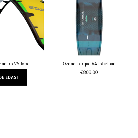
Enduro V5 lohe
Ozone Torque V4 lohelaud
€
809.00
OE EDASI