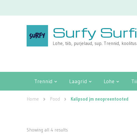
Surfy Surf
Lohe, tiib, purjelaud, sup. Trennid, koolitu
Trennid
Laagrid
Lohe
Ti
Home
Pood
Kalipsod jm neopreentooted
Showing all 4 results