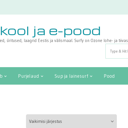
ikool ja e-pood
sed, üritused, laagrid Eestis ja välismaal. Surfy on Ozone lohe- ja tii
Search
for:
ib
Purjelaud
Sup ja lainesurf
Pood