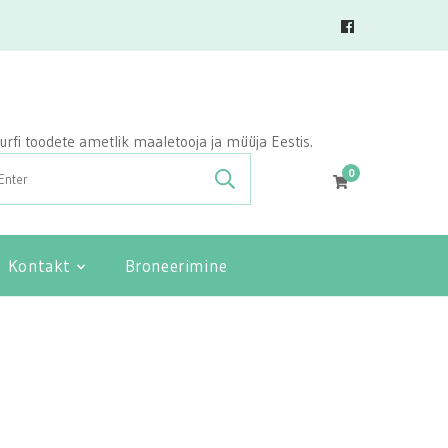
vasurfi toodete ametlik maaletooja ja müüja Eestis.
0
Kontakt
Broneerimine