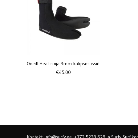
Oneill Heat ninja 3mm kalipsosussid
€
45.00
Kontakt: info@surfy.ee, +372 5228 628. © Surfy Surfikoo